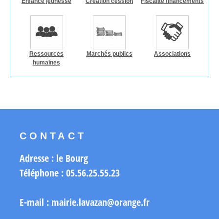
Enfance jeunesse
Création cession
Fiscalité financements
Ressources
Marchés publics
Associations
humaines
CONTACT
Adresse : le Bourg
Téléphone : 05.56.25.55.23
E-mail : mairie.lavazan@orange.fr